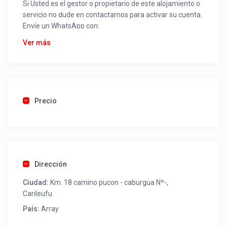
Si Usted es el gestor o propietario de este alojamiento o
servicio no dude en contactarnos para activar su cuenta.
Envíe un WhatsApp con:
Nombre alojamiento o servicio
Ver más
Nombre
Rut
Dirección completa
Email
Una foto de cuenta de luz o agua o gas que acredite
Precio
ubicación de la propiedad.
Una vez recibido procederemos a activar su aviso para
que lo actualice con sus fotos, calendario, mapa,
contactos y todo lo necesario para procesar reservas
Dirección
como un profesional sin COMISIONES ni ESTAFAS.
Ciudad:
Km. 18 camino pucon - caburgua Nº-,
Tel contacto propiedad:
(56) 981898801
Carileufu
País:
Array