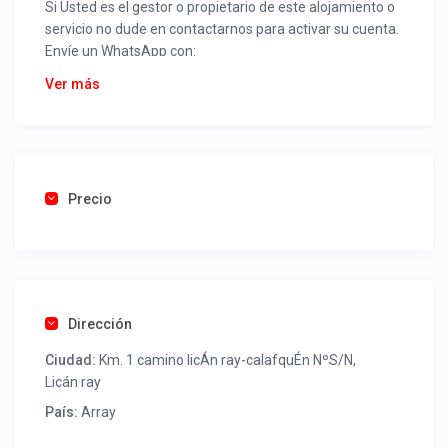
Si Usted es el gestor o propietario de este alojamiento o
servicio no dude en contactarnos para activar su cuenta.
Envíe un WhatsApp con:
Nombre alojamiento o servicio
Ver más
Nombre
Rut
Dirección completa
Email
Una foto de cuenta de luz o agua o gas que acredite
Precio
ubicación de la propiedad.
Una vez recibido procederemos a activar su aviso para
que lo actualice con sus fotos, calendario, mapa,
contactos y todo lo necesario para procesar reservas
Dirección
como un profesional sin COMISIONES ni ESTAFAS.
Ciudad:
Km. 1 camino licÁn ray-calafquÉn NºS/N,
Tel contacto propiedad:
(56) 993131036
Licán ray
País:
Array