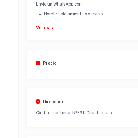
Envíe un WhatsApp con:
Nombre alojamiento o servicio
Nombre
Rut
Ver más
Dirección completa
Email
Una foto de cuenta de luz o agua o gas que acred
Precio
Una vez recibido procederemos a activar su aviso par
contactos y todo lo necesario para procesar reserv
Tel contacto propiedad:
(56) 452329163
Dirección
Ciudad:
Las heras Nº831, Gran temuco