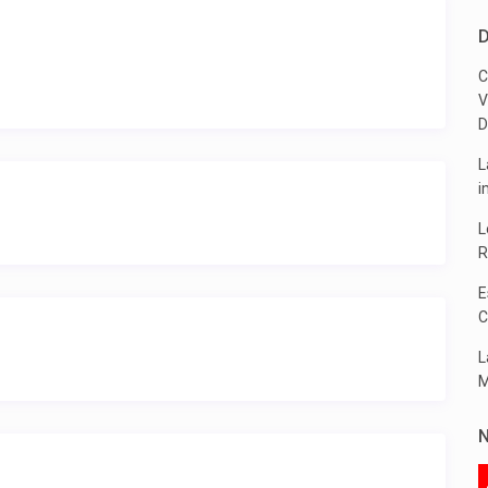
D
C
V
D
L
i
L
R
E
C
L
M
N