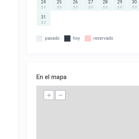
24
25
26
27
28
29
30
$ 0
$ 0
$ 0
$ 0
$ 0
$ 0
$ 0
31
$ 0
pasado
hoy
reservado
En el mapa