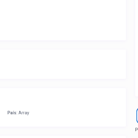
ite ubicación de la propiedad.
a que lo actualice con sus fotos, calendario, mapa,
as como un profesional sin COMISIONES ni ESTAFAS.
País:
Array
P