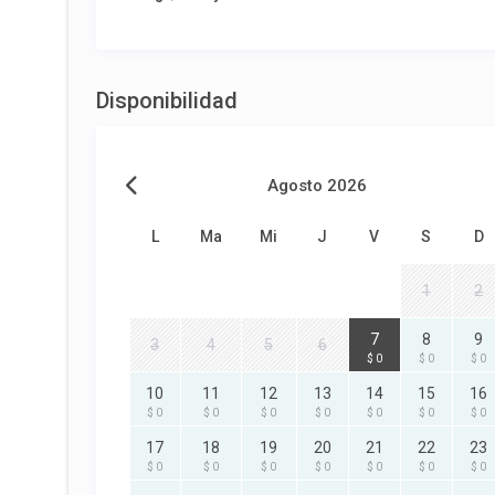
Disponibilidad
Agosto 2026
L
Ma
Mi
J
V
S
D
1
2
7
8
9
3
4
5
6
$ 0
$ 0
$ 0
10
11
12
13
14
15
16
$ 0
$ 0
$ 0
$ 0
$ 0
$ 0
$ 0
17
18
19
20
21
22
23
$ 0
$ 0
$ 0
$ 0
$ 0
$ 0
$ 0