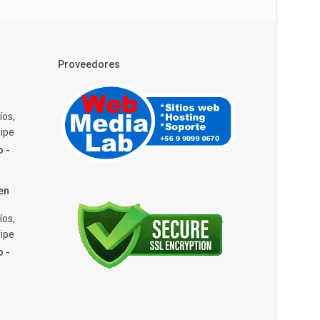
Proveedores
íos,
ipe
o -
en
íos,
ipe
o -