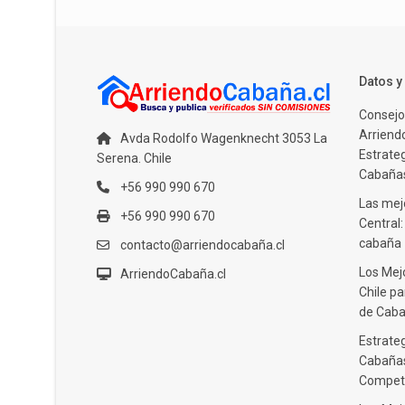
Datos 
Consejo
Arriendo
Avda Rodolfo Wagenknecht 3053 La
Estrate
Serena. Chile
Cabañas
+56 990 990 670
Las mejo
+56 990 990 670
Central
cabaña
contacto@arriendocabaña.cl
Los Mej
ArriendoCabaña.cl
Chile pa
de Caba
Estrateg
Cabañas
Compet