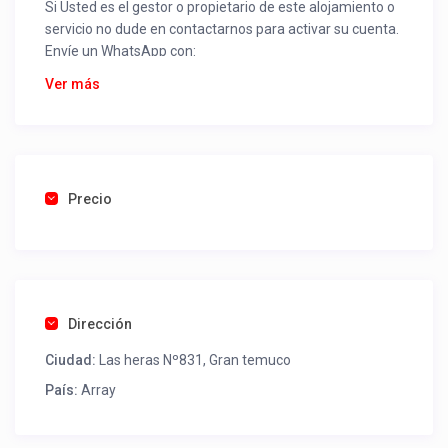
Si Usted es el gestor o propietario de este alojamiento o
servicio no dude en contactarnos para activar su cuenta.
Envíe un WhatsApp con:
Nombre alojamiento o servicio
Ver más
Nombre
Rut
Dirección completa
Email
Una foto de cuenta de luz o agua o gas que acredite
Precio
ubicación de la propiedad.
Una vez recibido procederemos a activar su aviso para
que lo actualice con sus fotos, calendario, mapa,
contactos y todo lo necesario para procesar reservas
Dirección
como un profesional sin COMISIONES ni ESTAFAS.
Ciudad:
Las heras Nº831, Gran temuco
Tel contacto propiedad:
(56) 452329163
País:
Array