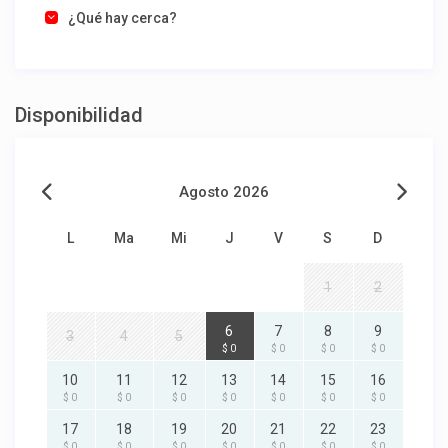
¿Qué hay cerca?
Disponibilidad
Agosto 2026
L
Ma
Mi
J
V
S
D
1
2
6
7
8
9
3
4
5
$ 0
$ 0
$ 0
$ 0
10
11
12
13
14
15
16
$ 0
$ 0
$ 0
$ 0
$ 0
$ 0
$ 0
17
18
19
20
21
22
23
$ 0
$ 0
$ 0
$ 0
$ 0
$ 0
$ 0