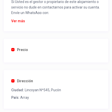
Si Usted es el gestor o propietario de este alojamiento o
servicio no dude en contactarnos para activar su cuenta.
Envíe un WhatsApp con:
Nombre alojamiento o servicio
Ver más
Nombre
Rut
Dirección completa
Email
Una foto de cuenta de luz o agua o gas que acredite
Precio
ubicación de la propiedad.
Una vez recibido procederemos a activar su aviso para
que lo actualice con sus fotos, calendario, mapa,
contactos y todo lo necesario para procesar reservas
Dirección
como un profesional sin COMISIONES ni ESTAFAS.
Ciudad:
Lincoyan Nº545, Pucón
Tel contacto propiedad:
(56) 953581850
País:
Array