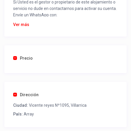
Si Usted es el gestor o propietario de este alojamiento o
servicio no dude en contactarnos para activar su cuenta.
Envíe un WhatsApp con:
Nombre alojamiento o servicio
Ver más
Nombre
Rut
Dirección completa
Email
Una foto de cuenta de luz o agua o gas que acredite
Precio
ubicación de la propiedad.
Una vez recibido procederemos a activar su aviso para
que lo actualice con sus fotos, calendario, mapa,
contactos y todo lo necesario para procesar reservas
Dirección
como un profesional sin COMISIONES ni ESTAFAS.
Ciudad:
Vicente reyes Nº1095, Villarrica
Tel contacto propiedad:
(56) 452412520
País:
Array