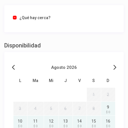
¿Qué hay cerca?
Disponibilidad
Agosto 2026
L
Ma
Mi
J
V
S
D
1
2
9
3
4
5
6
7
8
$ 0
10
11
12
13
14
15
16
$ 0
$ 0
$ 0
$ 0
$ 0
$ 0
$ 0