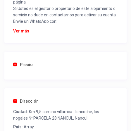
página.
Si Usted es el gestor o propietario de este alojamiento o
servicio no dude en contactarnos para activar su cuenta.
Envíe un WhatsApp con:
Nombre alojamiento o servicio
Ver más
Nombre
Rut
Dirección completa
Email
Una foto de cuenta de luz o agua o gas que acredite
Precio
ubicación de la propiedad.
Una vez recibido procederemos a activar su aviso para
que lo actualice con sus fotos, calendario, mapa,
contactos y todo lo necesario para procesar reservas
Dirección
como un profesional sin COMISIONES ni ESTAFAS.
Ciudad:
Km 9,5 camino villarrica - loncoche, los
Tel contacto propiedad:
+569 94515396
nogales NºPARCELA 28 ÑANCUL, Ñancul
País:
Array