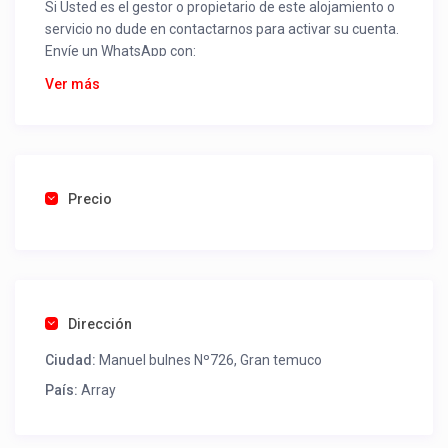
Si Usted es el gestor o propietario de este alojamiento o
servicio no dude en contactarnos para activar su cuenta.
Envíe un WhatsApp con:
Nombre alojamiento o servicio
Ver más
Nombre
Rut
Dirección completa
Email
Una foto de cuenta de luz o agua o gas que acredite
Precio
ubicación de la propiedad.
Una vez recibido procederemos a activar su aviso para
que lo actualice con sus fotos, calendario, mapa,
contactos y todo lo necesario para procesar reservas
Dirección
como un profesional sin COMISIONES ni ESTAFAS.
Ciudad:
Manuel bulnes Nº726, Gran temuco
Tel contacto propiedad:
(56) 45 5 200400
País:
Array