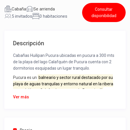
Cabaña
Se arrienda
Consultar
disponibilidad
5 invitados
0 habitaciones
Descripción
Cabañas Huilipan Pucura ubicadas en pucura a 300 mts
de la playa del lago Calafquén de Pucura cuenta con 2
dormitorios esquipadas un lugar tranquilo.
Pucura es un
balneario y sector rural destacado por su
playa de aguas tranquilas y entorno natural en la ribera
norte del Lago Calafquén, comuna de Panguipulli,
Región de Los Ríos, Chile
. Ubicado cerca de Coñaripe y
Ver más
Licanray, ofrece paisajes de bosques nativos,
actividades al aire libre y alojamiento ecológico.
Ubicación:
Se encuentra a unos 15 minutos en auto
de Coñaripe, en la ruta hacia Licanray.
Significado:
Su nombre proviene del