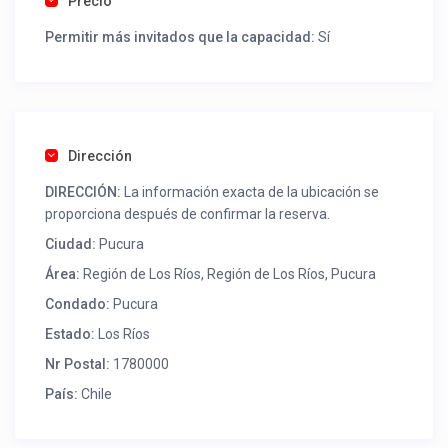
Precio
mapudungun
epu-kurra
, que significa “dos piedras”,
Permitir más invitados que la capacidad:
Sí
asociado a leyendas de piedras estelares.
Turismo:
Es ideal para la desconexión, picnics y
actividades acuáticas, caracterizándose por ser un
lugar tranquilo y familiar.
Dirección
DIRECCIÓN:
La información exacta de la ubicación se
proporciona después de confirmar la reserva.
Ciudad:
Pucura
Área:
Región de Los Ríos
,
Región de Los Ríos, Pucura
Condado:
Pucura
Estado:
Los Ríos
Nr Postal:
1780000
País:
Chile