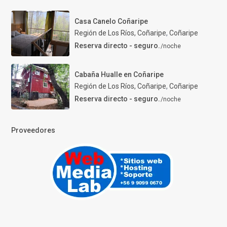
Casa Canelo Coñaripe
Región de Los Ríos, Coñaripe
,
Coñaripe
Reserva directo - seguro.
/noche
Cabaña Hualle en Coñaripe
Región de Los Ríos, Coñaripe
,
Coñaripe
Reserva directo - seguro.
/noche
Proveedores