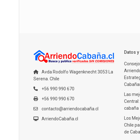
Datos 
Consejo
Arriendo
Avda Rodolfo Wagenknecht 3053 La
Estrate
Serena. Chile
Cabañas
+56 990 990 670
Las mejo
+56 990 990 670
Central
cabaña
contacto@arriendocabaña.cl
Los Mej
ArriendoCabaña.cl
Chile pa
de Caba