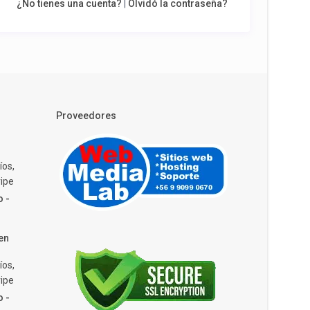
¿No tienes una cuenta?
|
Olvidó la contraseña?
Proveedores
íos,
ipe
o -
en
íos,
ipe
o -