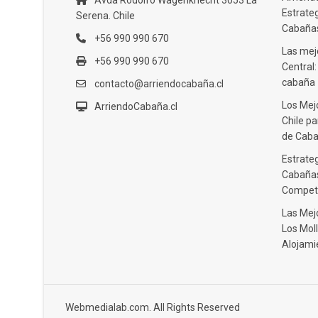
Avda Rodolfo Wagenknecht 3053 La
Estrate
Serena. Chile
Cabañas
+56 990 990 670
Las mejo
+56 990 990 670
Central
cabaña
contacto@arriendocabaña.cl
Los Mej
ArriendoCabaña.cl
Chile pa
de Caba
Estrateg
Cabañas
Compet
Las Mej
Los Moll
Alojami
Webmedialab.com. All Rights Reserved