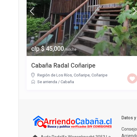
clp $ 45,000
/noche
Cabaña Radal Coñaripe
Región de Los Ríos, Coñaripe
,
Coñaripe
Se arrienda
/
Cabaña
Datos 
Consejo
Arriendo