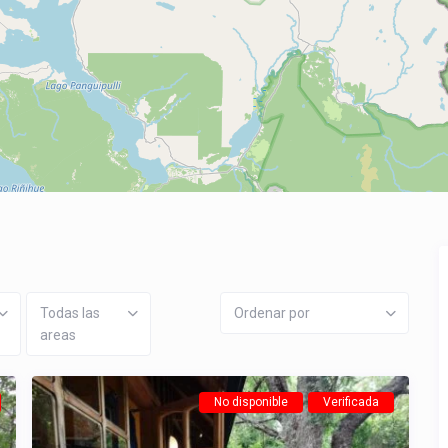
Todas las
Ordenar por
areas
No disponible
Verificada