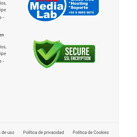
íos,
ipe
o -
en
íos,
ipe
o -
 de uso
Política de privacidad
Política de Cookies