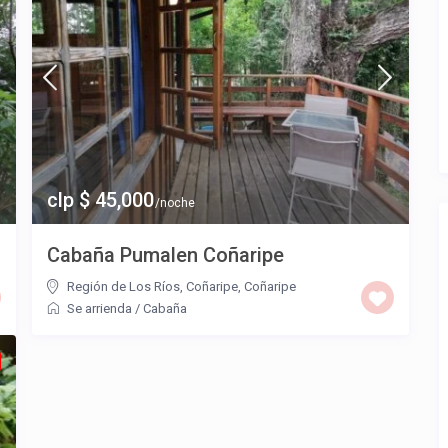
clp $ 45,000
/noche
Cabaña Pumalen Coñaripe
Región de Los Ríos, Coñaripe
,
Coñaripe
Se arrienda
/
Cabaña