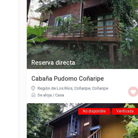
Reserva directa
Cabaña Pudomo Coñaripe
Región de Los Ríos, Coñaripe
,
Coñaripe
Se aloja
/
Casa
No disponible
Verificada