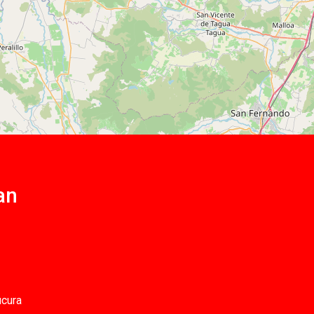
an
ucura