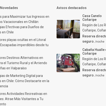
y Novedades
Avisos destacados
Casa Canelo
s para Maximizar tus Ingresos en
Coñaripe
s Vacacionales en Chillán:
Región de Los R
gias Efectivas para Dueños de
Coñaripe
,
Coñar
 en Chile
Reserva direct
res playas ocultas en el Litoral
seguro.
/noche
: Escapadas imperdibles desde tu
Cabaña Hualle 
Coñaripe
ores Destinos Alternativos en
Región de Los R
ra el Turismo Rural y el Arriendo
Coñaripe
,
Coñar
ñas en Valparaíso
Reserva direct
seguro.
ias de Marketing Digital para
/noche
 en Chile: Cómo Destacarte en la
encia
ores Actividades Recreativas en
es: Atrae Más Visitantes a Tu
ento