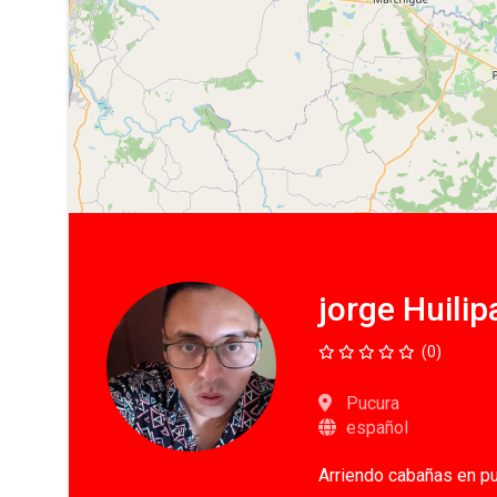
jorge Huilip
(0)
Pucura
español
Arriendo cabañas en p