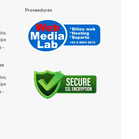
Proveedores
íos,
ipe
o -
en
íos,
ipe
o -