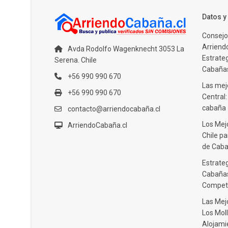
Datos 
Consejo
Arriendo
Avda Rodolfo Wagenknecht 3053 La
Estrate
Serena. Chile
Cabañas
+56 990 990 670
Las mejo
+56 990 990 670
Central
cabaña
contacto@arriendocabaña.cl
Los Mej
ArriendoCabaña.cl
Chile pa
de Caba
Estrateg
Cabañas
Compet
Las Mej
Los Moll
Alojami