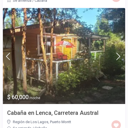
Se arrienda
/
Cabaña
$ 60,000
/noche
Cabaña en Lenca, Carretera Austral
Región de Los Lagos
,
Puerto Montt