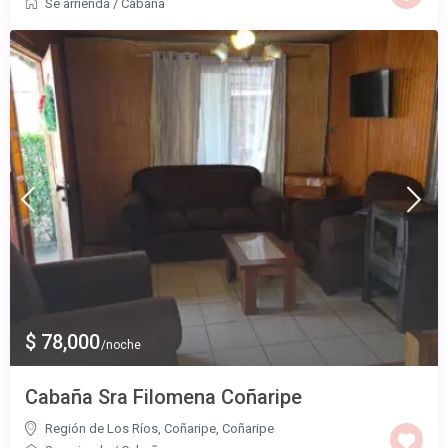
Se arrienda
/
Cabaña
$ 78,000
/noche
Cabaña Sra Filomena Coñaripe
Región de Los Ríos, Coñaripe
,
Coñaripe