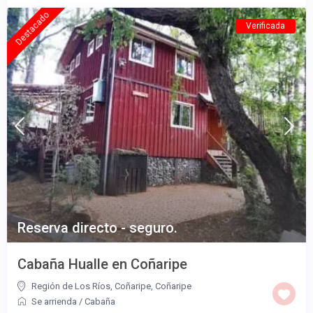
Destacado
Verificada
Reserva directo - seguro.
Cabaña Hualle en Coñaripe
Región de Los Ríos, Coñaripe
,
Coñaripe
Se arrienda
/
Cabaña