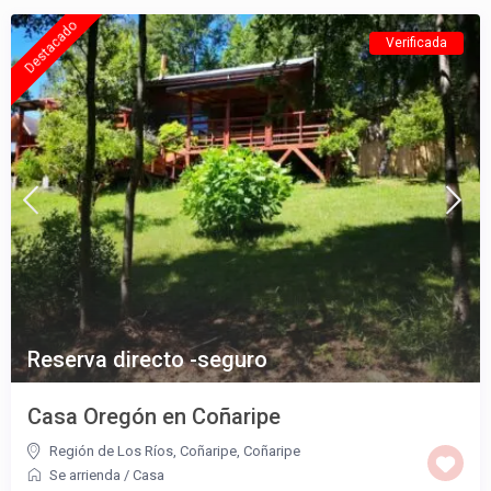
Destacado
Verificada
Reserva directo -seguro
Casa Oregón en Coñaripe
Región de Los Ríos, Coñaripe
,
Coñaripe
Se arrienda
/
Casa