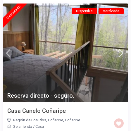
Destacado
Disponible
Verificada
Reserva directo - seguro.
Casa Canelo Coñaripe
Región de Los Ríos, Coñaripe
,
Coñaripe
Se arrienda
/
Casa