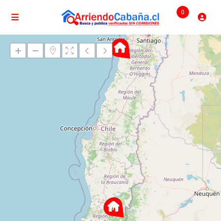
0
Cargando mapas
7