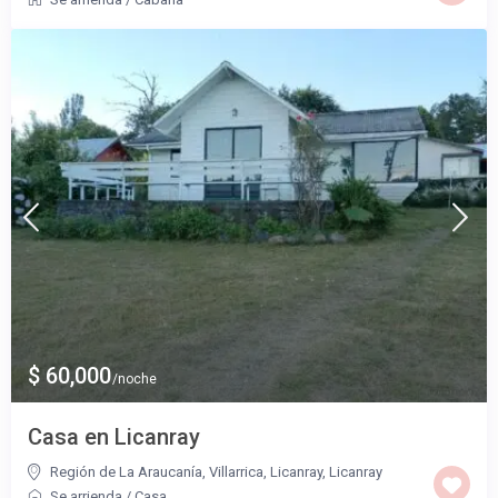
$ 60,000
/noche
Casa en Licanray
Región de La Araucanía, Villarrica, Licanray
,
Licanray
Se arrienda
/
Casa